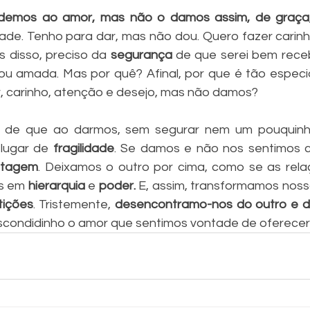
demos ao amor, mas não o damos assim, de graça
e. Tenho para dar, mas não dou. Quero fazer carinho 
 disso, preciso da 
segurança
 de que serei bem receb
u amada. Mas por quê? Afinal, por que é tão especia
 carinho, atenção e desejo, mas não damos?
de que ao darmos, sem segurar nem um pouquinho
lugar de 
fragilidade
. Se damos e não nos sentimos c
ntagem
. Deixamos o outro por cima, como se as rel
s em 
hierarquia
 e 
poder.
 E, assim, transformamos noss
ições
. Tristemente, 
desencontramo-nos do outro e 
ondidinho o amor que sentimos vontade de oferecer.