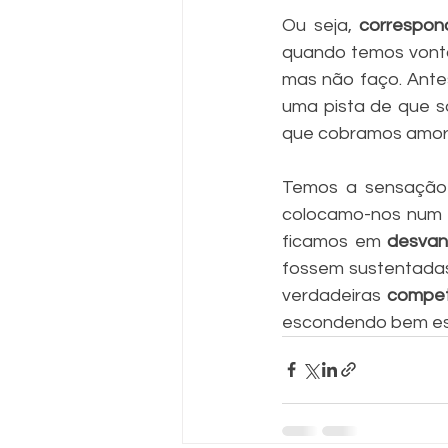
Ou seja,
 correspon
quando temos vontad
mas não faço. Antes
uma pista de que so
que cobramos amor,
Temos a sensação 
colocamo-nos num 
ficamos em 
desva
fossem sustentada
verdadeiras 
compet
escondendo bem esc