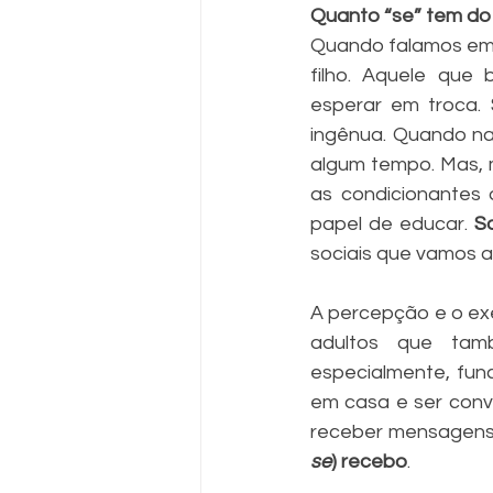
Quanto “se” tem do
Quando falamos em 
filho. Aquele que 
esperar em troca.
ingênua. Quando na
algum tempo. Mas, m
as condicionantes
papel de educar. 
S
sociais que vamos 
A percepção e o ex
adultos que ta
especialmente, fun
em casa e ser convi
receber mensagens a
se
) recebo
. 