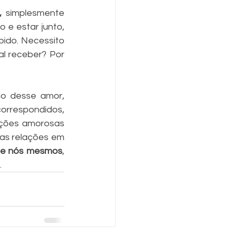
, 
simplesmente 
e estar junto, 
ido. Necessito 
l receber? Por 
 desse amor, 
orrespondidos, 
ações amorosas 
as relações em 
de nós mesmos
, 
 