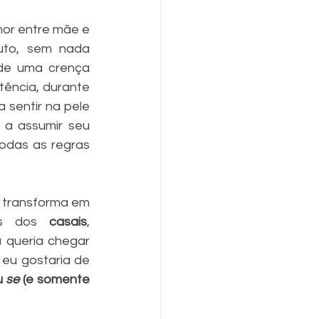
or entre mãe e 
uto, sem nada 
de uma crença 
ência, durante 
sentir na pele 
a assumir seu 
odas as regras 
 transforma em 
es dos 
casais
, 
 queria chegar 
 eu gostaria de 
 
se 
(e somente 