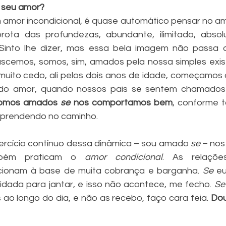
 seu amor? 
amor incondicional, é quase automático pensar no am
brota das profundezas, abundante, ilimitado, absol
 Sinto lhe dizer, mas essa bela imagem não passa 
scemos, somos, sim, amados pela nossa simples exist
uito cedo, ali pelos dois anos de idade, começamos a 
 do amor, quando nossos pais se sentem chamados 
omos amados 
se 
nos comportamos bem
, conforme t
aprendendo no caminho. 
ercício contínuo dessa dinâmica – sou amado 
se
 – nos
mbém praticam o 
amor condicional
. As relaçõ
cionam à base de muita cobrança e barganha. 
Se 
eu
dada para jantar, e isso não acontece, me fecho.
 Se
o longo do dia, e não as recebo, faço cara feia. 
Dou